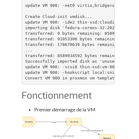
update VM 900: -net0 virtio,bridge=vmbr0

Create Cloud-init vmdisk...

update VM 900: -ide2 thin-ssd:cloudinit

importing disk 'fedora-coreos-32.20201018.3.0-
transferred: 0 bytes remaining: 8589934592 byt
transferred: 91053306 bytes remaining: 8498881
transferred: 178670639 bytes remaining: 841126
...

transferred: 8589934592 bytes remaining: 0 byt
Successfully imported disk as 'unused0:thin-ss
update VM 900: -scsi0 thin-ssd:vm-900-disk-0,d
update VM 900: -hookscript local:snippets/hook
Convert VM 900 in proxmox vm template... [don
Fonctionnement
Premier démarrage de la VM