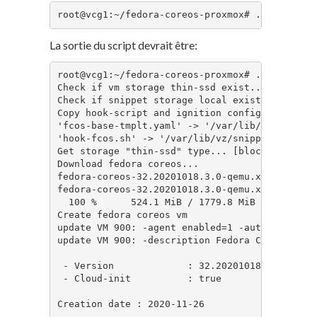
root@vcg1:~/fedora-coreos-proxmox# ./vmsetup.
La sortie du script devrait être:
root@vcg1:~/fedora-coreos-proxmox# ./vmsetup.s
Check if vm storage thin-ssd exist... [ok]

Check if snippet storage local exist... [ok]

Copy hook-script and ignition config to snippe
'fcos-base-tmplt.yaml' -> '/var/lib/vz/snippet
'hook-fcos.sh' -> '/var/lib/vz/snippets/hook-f
Get storage "thin-ssd" type... [block]

Download fedora coreos...

fedora-coreos-32.20201018.3.0-qemu.x86_64.qcow
fedora-coreos-32.20201018.3.0-qemu.x86_64.qcow
  100 %      524.1 MiB / 1779.8 MiB = 0.294   
Create fedora coreos vm 

update VM 900: -agent enabled=1 -autostart 1 -
update VM 900: -description Fedora CoreOS - Ge
 - Version             : 32.20201018.3.0

 - Cloud-init          : true

Creation date : 2020-11-26
