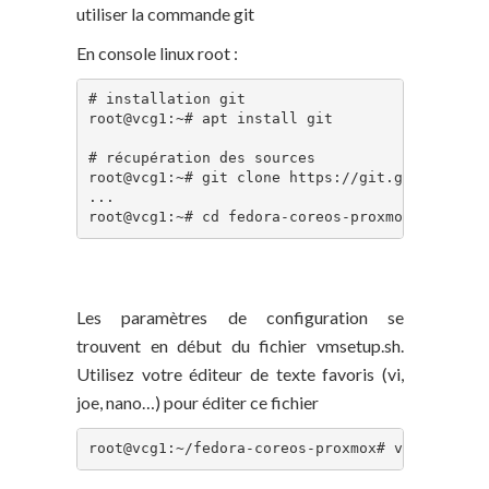
utiliser la commande git
En console linux root :
# installation git

root@vcg1:~# apt install git

# récupération des sources

root@vcg1:~# git clone https://git.geco-it.net
...

root@vcg1:~# cd fedora-coreos-proxmox
Configuration
Les paramètres de configuration se
trouvent en début du fichier vmsetup.sh.
Utilisez votre éditeur de texte favoris (vi,
joe, nano…) pour éditer ce fichier
root@vcg1:~/fedora-coreos-proxmox# vi vmsetup