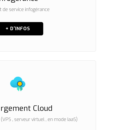
t de service infogérance
+ D'INFOS
rgement Cloud
VPS , serveur virtuel , en mode IaaS)