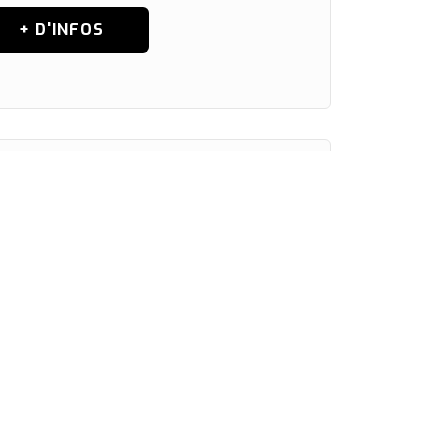
+ D'INFOS
en Télécommunications
éléphonie et internet à destination des
entreprises
+ D'INFOS