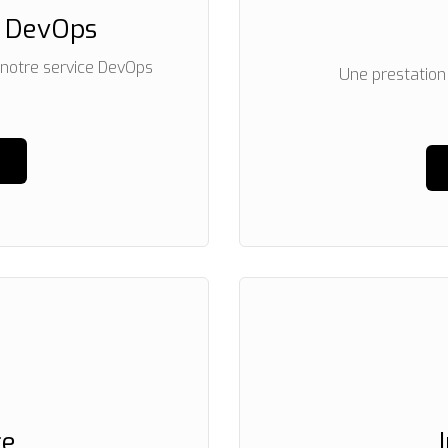
 DevOps
notre service DevOps
Une prestation 
ce