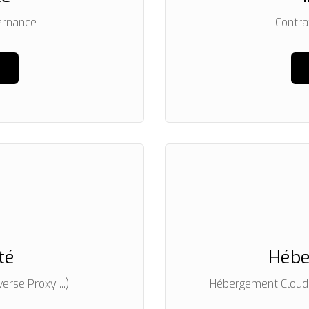
ernance
Contra
té
Hébe
erse Proxy ...)
Hébergement Cloud (