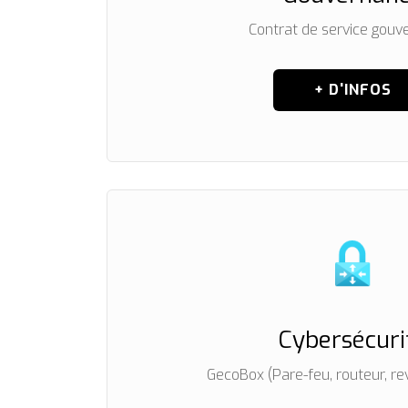
Contrat de service gouv
+ D'INFOS
Cybersécuri
GecoBox (Pare-feu, routeur, rev