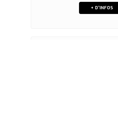
+ D'INFOS
Intégration Micro
La mise en œuvre d'un environnem
fonction de vos contraint
+ D'INFOS