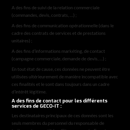
A des fins de suivi de la relation commerciale
(commandes, devis, contrats, …) ;
A des fins de communication opérationnelle (dans le
cadre des contrats de services et de prestations
unitaires) ;
A des fins d’informations markéting, de contact
(campagne commerciale, demande de devis, …) ;
En tout état de cause, ces données ne peuvent être
utilisées ultérieurement de manière incompatible avec
ces finalités et le sont dans toujours dans un cadre
d’intérêt légitime.
A des fins de contact pour les différents
services de GECO-IT :
Les destinataires principaux de ces données sont les
seuls membres du personnel du responsable de