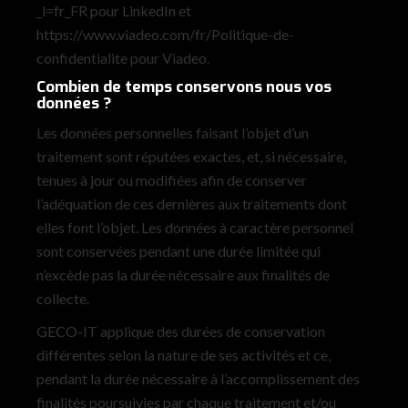
_l=fr_FR pour LinkedIn et
https://www.viadeo.com/fr/Politique-de-
confidentialite pour Viadeo.
Combien de temps conservons nous vos
données ?
Les données personnelles faisant l’objet d’un
traitement sont réputées exactes, et, si nécessaire,
tenues à jour ou modifiées afin de conserver
l’adéquation de ces dernières aux traitements dont
elles font l’objet. Les données à caractère personnel
sont conservées pendant une durée limitée qui
n’excède pas la durée nécessaire aux finalités de
collecte.
GECO-IT applique des durées de conservation
différentes selon la nature de ses activités et ce,
pendant la durée nécessaire à l’accomplissement des
finalités poursuivies par chaque traitement et/ou