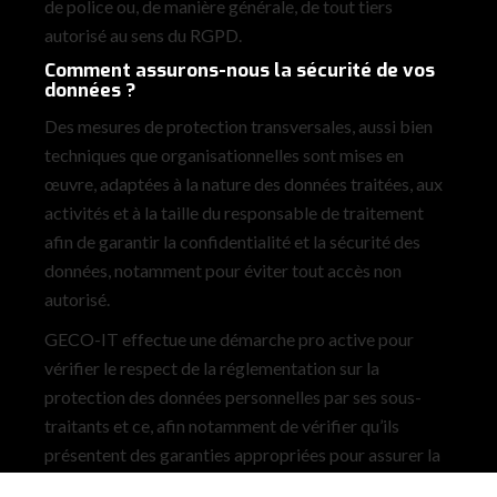
de police ou, de manière générale, de tout tiers
autorisé au sens du RGPD.
Comment assurons-nous la sécurité de vos
données ?
Des mesures de protection transversales, aussi bien
techniques que organisationnelles sont mises en
œuvre, adaptées à la nature des données traitées, aux
activités et à la taille du responsable de traitement
afin de garantir la confidentialité et la sécurité des
données, notamment pour éviter tout accès non
autorisé.
GECO-IT effectue une démarche pro active pour
vérifier le respect de la réglementation sur la
protection des données personnelles par ses sous-
traitants et ce, afin notamment de vérifier qu’ils
présentent des garanties appropriées pour assurer la
sécurité et la confidentialité des données