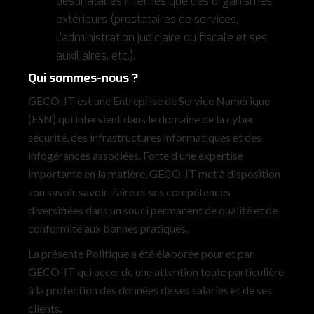
destinataires internes que des organismes
extérieurs (prestataires de services,
l’administration judiciaire ou fiscale et ses
auxiliaires, etc.).
Qui sommes-nous ?
GECO-IT est une Entreprise de Service Numérique
(ESN) qui intervient dans le domaine de la cyber
sécurité, des infrastructures informatiques et des
infogérances associées. Forte d’une expertise
importante en la matière, GECO-IT met à disposition
son savoir savoir-faire et ses compétences
diversifiées dans un souci permanent de qualité et de
conformité aux bonnes pratiques.
La présente Politique a été élaborée pour et par
GECO-IT qui accorde une attention toute particulière
à la protection des données de ses salariés et de ses
clients.