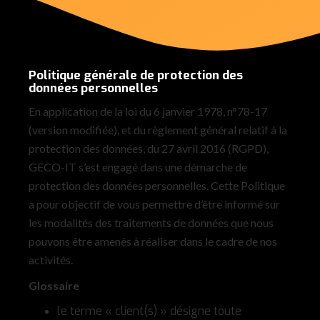
Politique générale de protection des
données personnelles
En application de la loi du 6 janvier 1978, n°78-17
(version modifiée), et du règlement général relatif à la
protection des données, du 27 avril 2016 (RGPD),
GECO-IT s’est engagé dans une démarche de
protection des données personnelles. Cette Politique
a pour objectif de vous permettre d’être informé sur
les modalités des traitements de données que nous
pouvons être amenés à réaliser dans le cadre de nos
activités.
Glossaire
le terme « client(s) » désigne toute