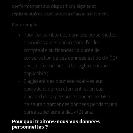
conformément aux dispositions légales et
réglementaires applicables à chaque traitement.
Par exemple :
Pour l’ensemble des données personnelles
associées à des documents d’ordre
comptable ou financier, la durée de
conservation de ces données est de dix (10)
ans, conformément à la réglementation
applicable ;
S’agissant des données relatives aux
opérations de recrutement, et en cas
d’accord de la personne concernée, GECO-IT
ne saurait garder ces données pendant une
durée supérieure à deux (2) ans.
Pourquoi traitons-nous vos données
personnelles ?