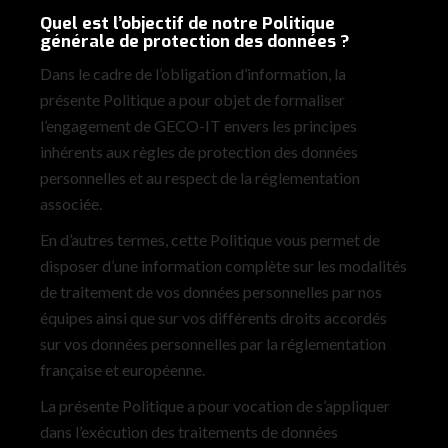
Quel est l’objectif de notre Politique
générale de protection des données ?
Dans le cadre de l’obligation d’information, la
présente Politique a pour objet de formaliser
l’engagement de GECO-IT envers les principes
inhérents aux règles de protection des données
personnelles et au respect de la réglementation
associée.
En d’autres termes, cette Politique vous permet de
disposer d’une information complète sur les modalités
de traitement de vos données personnelles par nos
équipes ainsi que sur vos différents droits accordés
sur vos données personnelles par la réglementation
française et européenne.
La présente Politique a pour vocation de s’appliquer
dans l’exécution des traitements de données