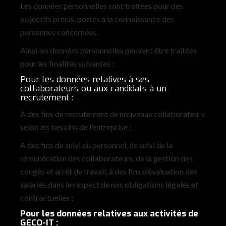
Les données personnelles sont traitées pour des
objectifs précis, portés à la connaissance des
personnes concernées.
Ainsi les données personnelles peuvent être traitées
pour les finalités suivantes :
Pour les données relatives à ses
collaborateurs ou aux candidats à un
recrutement :
A des fins de recrutement de nouveaux collaborateurs
selon les besoins de l’entreprise ;
A des fins de suivi du personnel, de suivi de la
rémunération des collaborateurs, de la gestion des
congés et arrêt de travail, à des fins d’évaluation des
salariés dans le respect de nos obligations légales et
contractuelles ;
Pour les données relatives aux activités de
GECO-IT :