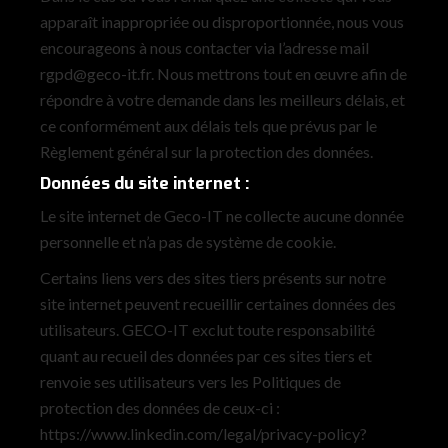
apparaît inappropriée ou disproportionnée, nous vous
encourageons à nous contacter via l’adresse mail
rgpd@geco-it.fr. Nous mettrons tout en œuvre afin de
répondre à votre demande dans les meilleurs délais, et
ce conformément aux délais tels que prévus par le
Règlement général sur la protection des données.
Données du site internet :
Le site internet de Geco-IT ne collecte aucune donnée
personnelle et n’a pas de système de cookie.
Certains liens vers des sites tiers présents sur notre
site internet peuvent recueillir certaines données des
utilisateurs. GECO-IT exclut toute responsabilité
quant au recueil des données par ces sites tiers et
renvoie ses utilisateurs vers les Politiques de
protection des données de ceux-ci :
https://www.linkedin.com/legal/privacy-policy?