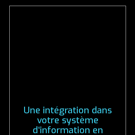
Une intégration dans
Un processus de
Une compréhension
votre système
gestion des
Une équipe
fine de votre besoin
d‘information en
demandes clients
disponible et