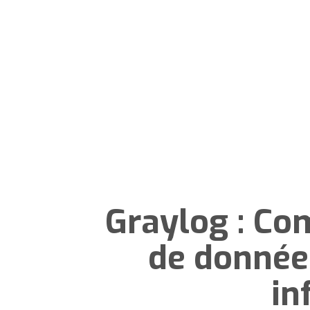
Graylog : Co
de donnée
in