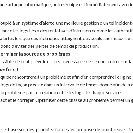
à une attaque informatique, notre équipe est immédiatement avertie
plé à un système d’alerte, une meilleure gestion d’un tel incident 
illance les logs liés à des tentatives d’intrusion comme les authenti
 alertes lorsque ces métriques atteignent des seuils anormaux, ce 
et donc d’éviter des pertes de temps de production.
éterminer la source de problèmes :
ossible de tout prévoir et il est nécessaire de se concentrer sur la
e l’info !
équipe rencontrerait un problème et afin d’en comprendre l’origin
logs de façon précise dans un intervalle de temps donné afin de tr
 du problème par corrélation entre les logs de chaque service.
pact et le corriger. Optimiser cette chasse au problème permet un 
se base sur des produits fiables et propose de nombreuses fonc